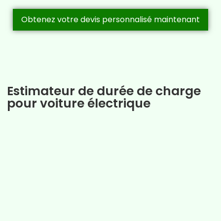
r
Obtenez votre devis personnalisé maintenant
g
e
a
C
Estimateur de durée de charge
h
pour voiture électrique
o
l
e
t