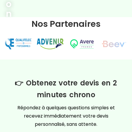
o
n
b
Nos Partenaires
o
r
À Cholet, l’adoption des
véhicules
n
électriques et hybrides
rechargeables
est
e
en plein essor, rendant l’installation de
d
bornes de recharge indispensable pour les
e
habitants de cette ville du Maine-et-Loire.
👉 Obtenez votre devis en 2
r
minutes chrono
e
Répondez à quelques questions simples et
c
recevez immédiatement votre devis
h
personnalisé, sans attente.
a