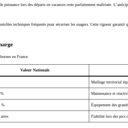
 de puissance lors des départs en vacances reste parfaitement maîtrisée. L’antic
ntrôles techniques fréquents pour sécuriser les usagers. Cette rigueur garantit 
charge
 bornes en France.
Valeur Nationale
Maillage territorial éq
 %
Maintenance et réactiv
5 %
Équipement des grands
aires
Fiabilité lors des pics 