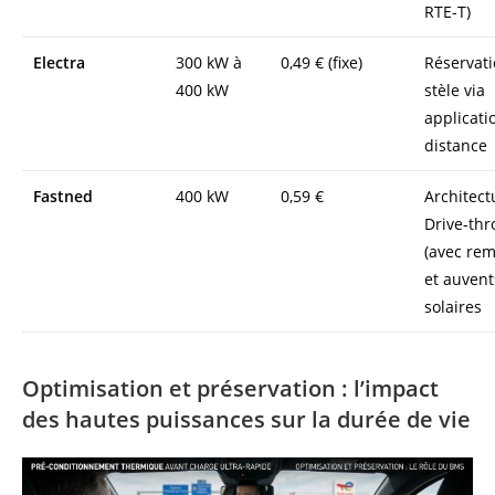
RTE-T)
Electra
300 kW à
0,49 € (fixe)
Réservati
400 kW
stèle via
applicati
distance
Fastned
400 kW
0,59 €
Architect
Drive-th
(avec re
et auvent
solaires
Optimisation et préservation : l’impact
des hautes puissances sur la durée de vie