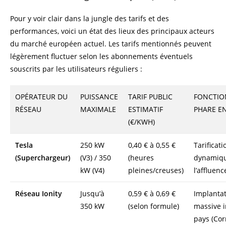
Pour y voir clair dans la jungle des tarifs et des
performances, voici un état des lieux des principaux acteurs
du marché européen actuel. Les tarifs mentionnés peuvent
légèrement fluctuer selon les abonnements éventuels
souscrits par les utilisateurs réguliers :
OPÉRATEUR DU
PUISSANCE
TARIF PUBLIC
FONCTIO
RÉSEAU
MAXIMALE
ESTIMATIF
PHARE EN
(€/KWH)
Tesla
250 kW
0,40 € à 0,55 €
Tarificati
(Superchargeur)
(V3) / 350
(heures
dynamiqu
kW (V4)
pleines/creuses)
l’affluenc
Réseau Ionity
Jusqu’à
0,59 € à 0,69 €
Implanta
350 kW
(selon formule)
massive i
pays (Cor