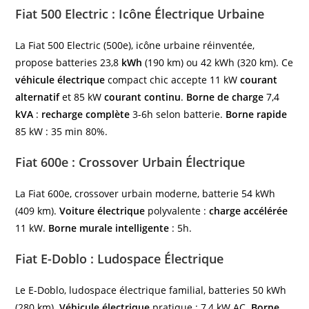
Fiat 500 Electric : Icône Électrique Urbaine
La Fiat 500 Electric (500e), icône urbaine réinventée,
propose batteries 23,8
kWh
(190 km) ou 42 kWh (320 km). Ce
véhicule électrique
compact chic accepte 11 kW
courant
alternatif
et 85 kW
courant continu
.
Borne de charge
7,4
kVA
:
recharge complète
3-6h selon batterie.
Borne rapide
85 kW : 35 min 80%.
Fiat 600e : Crossover Urbain Électrique
La Fiat 600e, crossover urbain moderne, batterie 54 kWh
(409 km).
Voiture électrique
polyvalente :
charge accélérée
11 kW.
Borne murale intelligente
: 5h.
Fiat E-Doblo : Ludospace Électrique
Le E-Doblo, ludospace électrique familial, batteries 50 kWh
(280 km).
Véhicule électrique
pratique : 7,4 kW AC.
Borne