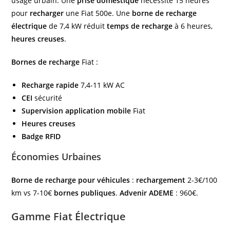
usage urbain. Une
prise domestique
nécessite 15 heures
pour
recharger
une Fiat 500e. Une
borne de recharge
électrique
de 7,4 kW réduit
temps de recharge
à 6 heures,
heures creuses
.
Bornes de recharge
Fiat :
Recharge rapide
7,4-11 kW AC
CEI
sécurité
Supervision
application mobile
Fiat
Heures creuses
Badge RFID
Économies Urbaines
Borne de recharge pour véhicules
:
rechargement
2-3€/100
km vs 7-10€
bornes publiques
.
Advenir ADEME
: 960€.
Gamme Fiat Électrique