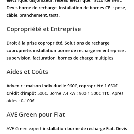
électrique
,
disjoncteur
,
réseau électrique
,
raccordement
.
Devis borne de recharge
.
Installation de bornes CEI
:
pose
,
câble
,
branchement
, tests.
Copropriété et Entreprise
Droit à la prise copropriété
.
Solutions de recharge
copropriété
,
installation borne de recharge en entreprise
:
supervision
,
facturation
,
bornes de charge
multiples.
Aides et Coûts
Advenir
:
maison individuelle
960€,
copropriété
1 660€.
Crédit d’impôt
500€. Borne 7,4 kW : 900-1 500€
TTC
. Après
aides : 0-100€.
AVE Green pour Fiat
AVE Green expert
installation borne de recharge Fiat
.
Devis