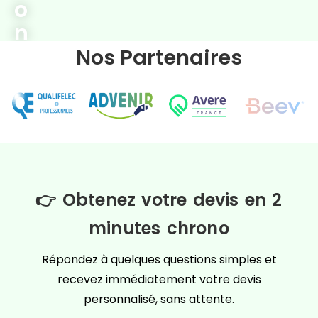
o
n
b
Nos Partenaires
o
r
n
Rapide, fiable et adaptée à vos besoins
e
pour une mobilité durable.
d
e
👉 Obtenez votre devis en 2
r
minutes chrono
e
Répondez à quelques questions simples et
c
recevez immédiatement votre devis
h
personnalisé, sans attente.
a