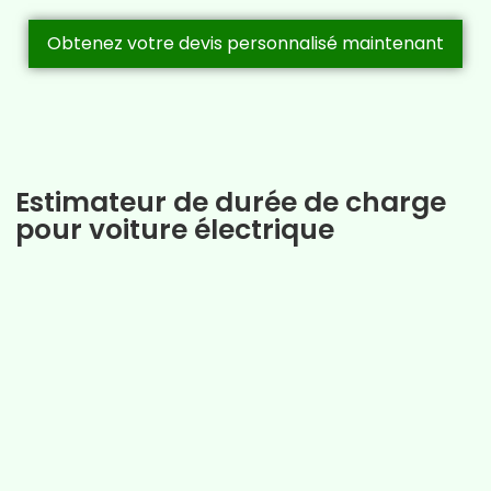
r
Obtenez votre devis personnalisé maintenant
g
e
a
L
Estimateur de durée de charge
a
pour voiture électrique
v
a
l