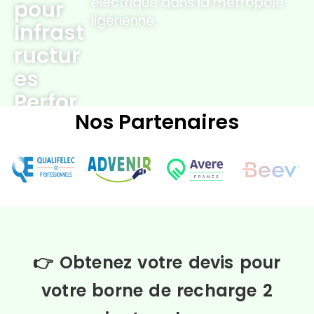
électrique dans la métropole
pour
ligérienne.
Infrast
ructur
es
Perfor
Nos Partenaires
mante
s
👉 Obtenez votre devis pour
votre borne de recharge 2