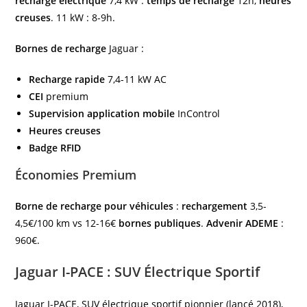
recharge électrique
7,4 kW :
temps de recharge
12h,
heures
creuses
. 11 kW : 8-9h.
Bornes de recharge
Jaguar :
Recharge rapide
7,4-11 kW AC
CEI
premium
Supervision
application mobile
InControl
Heures creuses
Badge RFID
Économies Premium
Borne de recharge pour véhicules
:
rechargement
3,5-
4,5€/100 km vs 12-16€
bornes publiques
.
Advenir ADEME
:
960€.
Jaguar I-PACE : SUV Électrique Sportif
Jaguar I-PACE, SUV électrique sportif pionnier (lancé 2018),