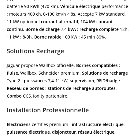
batterie 90
kWh
(470 km).
Véhicule électrique
performance
: moteurs 400 ch, 0-100 km/h 4,8s. Accepte 7 kW standard,
11 kW optionnel
courant alternatif
, 104 kW
courant
continu
.
Borne de charge
7,4
kVA
:
recharge complète
12h.
11 kW : 8-9h.
Borne rapide
100 kW : 45 min 80%.
Solutions Recharge
Jaguar propose Wallbox officielle.
Bornes compatibles
:
Pulse
, Wallbox, Schneider premium.
Solutions de recharge
Type 2 :
puissances
7,4-11 kW,
supervision
,
RFID/badge
.
Réseau de bornes
:
stations de recharge
autoroutes
,
Combo
CCS, Ionity partenaire.
Installation Professionnelle
Électriciens
certifiés premium :
infrastructure électrique
,
puissance électrique
,
disjoncteur
,
réseau électrique
,