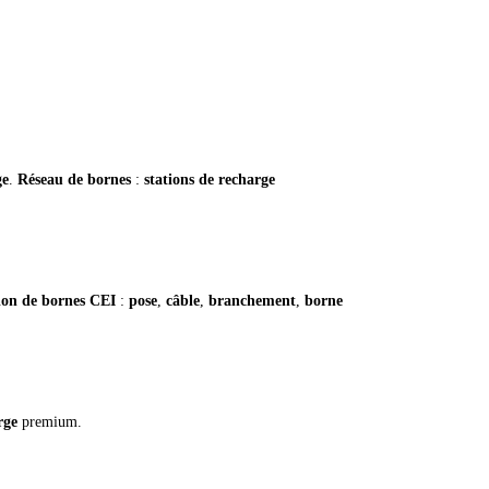
ge
.
Réseau de bornes
:
stations de recharge
tion de bornes CEI
:
pose
,
câble
,
branchement
,
borne
rge
premium.