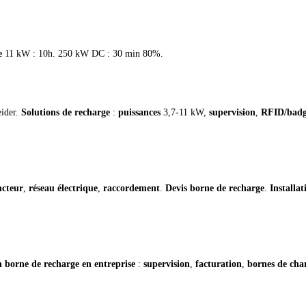
e
11 kW : 10h. 250 kW DC : 30 min 80%.
eider.
Solutions de recharge
:
puissances
3,7-11 kW,
supervision
,
RFID/bad
ncteur
,
réseau électrique
,
raccordement
.
Devis borne de recharge
.
Installa
on borne de recharge en entreprise
:
supervision
,
facturation
,
bornes de cha