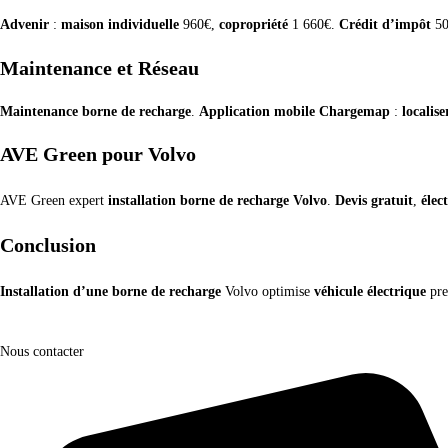
Advenir
:
maison individuelle
960€,
copropriété
1 660€.
Crédit d’impôt
50
Maintenance et Réseau
Maintenance borne de recharge
.
Application mobile Chargemap
:
localis
AVE Green pour Volvo
AVE Green expert
installation borne de recharge Volvo
.
Devis gratuit
,
élec
Conclusion
Installation d’une borne de recharge
Volvo optimise
véhicule électrique
pr
Nous contacter