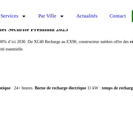
Services
Par Ville
Actualités
Contact
plet Sécurité Premium 2025
0% d’ici 2030. Du XC40 Recharge au EX90, constructeur suédois offre des
v
té essentielle.
stique
: 24+ heures.
Borne de recharge électrique
11 kW :
temps de recharg