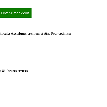
Obtenir mon devis
éhicules électriques
premium et sûrs. Pour optimiser
e
8h,
heures creuses
.