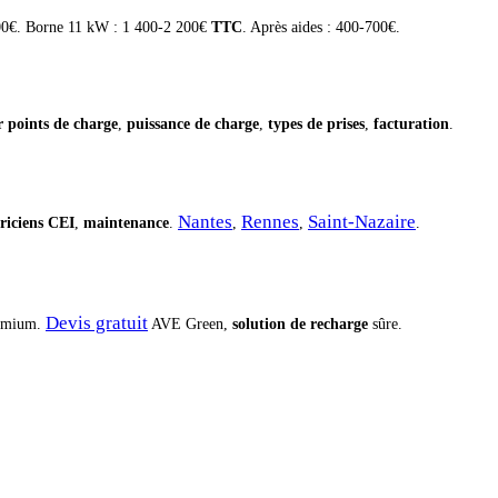
0€. Borne 11 kW : 1 400-2 200€
TTC
. Après aides : 400-700€.
er points de charge
,
puissance de charge
,
types de prises
,
facturation
.
Nantes
Rennes
Saint-Nazaire
triciens CEI
,
maintenance
.
,
,
.
Devis gratuit
emium.
AVE Green,
solution de recharge
sûre.