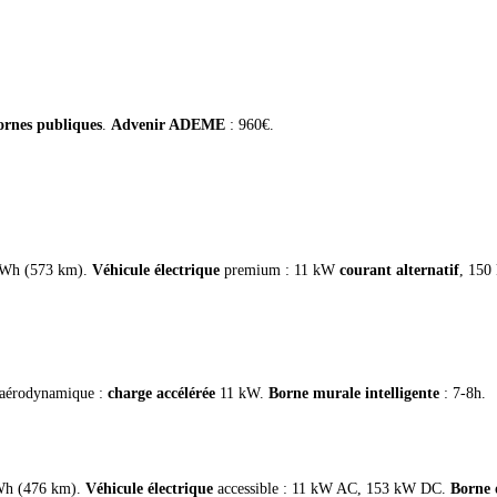
ornes publiques
.
Advenir ADEME
: 960€.
kWh (573 km).
Véhicule électrique
premium : 11 kW
courant alternatif
, 15
aérodynamique :
charge accélérée
11 kW.
Borne murale intelligente
: 7-8h.
kWh (476 km).
Véhicule électrique
accessible : 11 kW AC, 153 kW DC.
Borne 