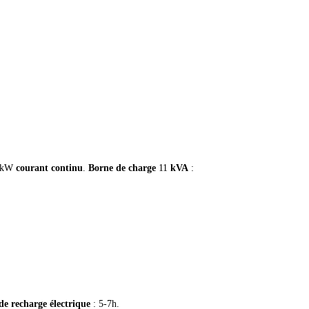
0 kW
courant continu
.
Borne de charge
11
kVA
:
de recharge électrique
: 5-7h.