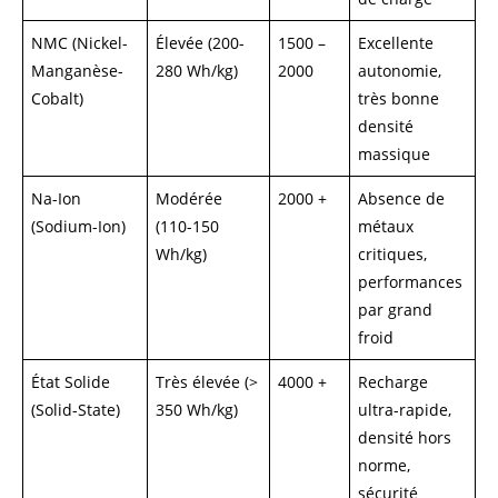
NMC (Nickel-
Élevée (200-
1500 –
Excellente
Manganèse-
280 Wh/kg)
2000
autonomie,
Cobalt)
très bonne
densité
massique
Na-Ion
Modérée
2000 +
Absence de
(Sodium-Ion)
(110-150
métaux
Wh/kg)
critiques,
performances
par grand
froid
État Solide
Très élevée (>
4000 +
Recharge
(Solid-State)
350 Wh/kg)
ultra-rapide,
densité hors
norme,
sécurité