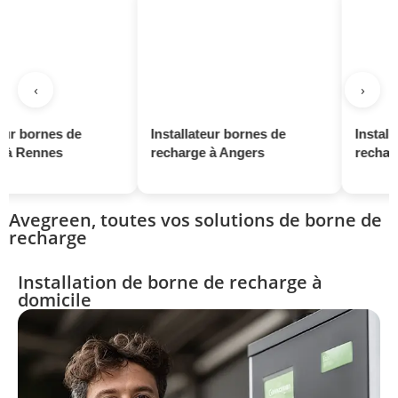
‹
›
rnes de
Installateur bornes de
Installateur b
nes
recharge à Angers
recharge à Sa
Avegreen, toutes vos solutions de borne de
recharge
Installation de borne de recharge à
domicile