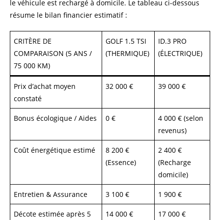
le véhicule est rechargé à domicile. Le tableau ci-dessous
résume le bilan financier estimatif :
CRITÈRE DE
GOLF 1.5 TSI
ID.3 PRO
COMPARAISON (5 ANS /
(THERMIQUE)
(ÉLECTRIQUE)
75 000 KM)
Prix d’achat moyen
32 000 €
39 000 €
constaté
Bonus écologique / Aides
0 €
4 000 € (selon
revenus)
Coût énergétique estimé
8 200 €
2 400 €
(Essence)
(Recharge
domicile)
Entretien & Assurance
3 100 €
1 900 €
Décote estimée après 5
14 000 €
17 000 €