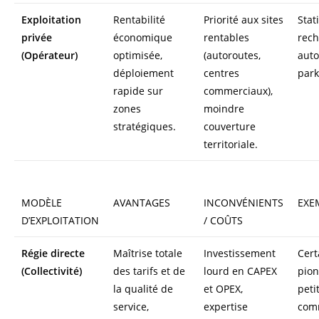
Exploitation
Rentabilité
Priorité aux sites
Stat
privée
économique
rentables
rech
(Opérateur)
optimisée,
(autoroutes,
auto
déploiement
centres
park
rapide sur
commerciaux),
zones
moindre
stratégiques.
couverture
territoriale.
MODÈLE
AVANTAGES
INCONVÉNIENTS
EXE
D’EXPLOITATION
/ COÛTS
Régie directe
Maîtrise totale
Investissement
Cert
(Collectivité)
des tarifs et de
lourd en CAPEX
pion
la qualité de
et OPEX,
peti
service,
expertise
com