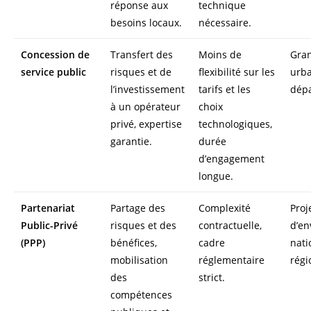
réponse aux
technique
besoins locaux.
nécessaire.
Concession de
Transfert des
Moins de
Gra
service public
risques et de
flexibilité sur les
urba
l’investissement
tarifs et les
dép
à un opérateur
choix
privé, expertise
technologiques,
garantie.
durée
d’engagement
longue.
Partenariat
Partage des
Complexité
Proj
Public-Privé
risques et des
contractuelle,
d’en
(PPP)
bénéfices,
cadre
nati
mobilisation
réglementaire
régi
des
strict.
compétences