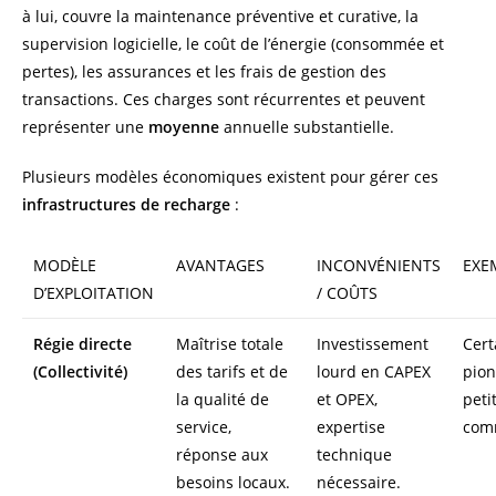
à lui, couvre la maintenance préventive et curative, la
supervision logicielle, le coût de l’énergie (consommée et
pertes), les assurances et les frais de gestion des
transactions. Ces charges sont récurrentes et peuvent
représenter une
moyenne
annuelle substantielle.
Plusieurs modèles économiques existent pour gérer ces
infrastructures de recharge
:
MODÈLE
AVANTAGES
INCONVÉNIENTS
EXE
D’EXPLOITATION
/ COÛTS
Régie directe
Maîtrise totale
Investissement
Cert
(Collectivité)
des tarifs et de
lourd en CAPEX
pion
la qualité de
et OPEX,
peti
service,
expertise
com
réponse aux
technique
besoins locaux.
nécessaire.