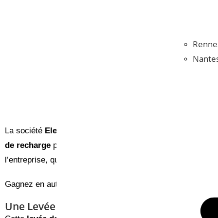
Renne
Nante
La société
Electra
a récemment annoncé une
levée de fo
de recharge
pour
véhicules électriques
en
France
et en
l’entreprise, qui souhaite accélérer la
transition énergéti
Gagnez en autonomie avec
une borne de recharge à La R
Une Levée de Fonds Historique pour la Mobil