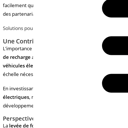
facilement que les voitures thermiques peuvent faire l
des partenariats avec des acteurs locaux pour garantir 
Solutions pour bornes électriques à Vannes
, adaptées à 
Une Contribution Essentielle à la Transitio
L’importance de cette
levée de fonds
réside également d
de recharge
accessible à tous,
Electra
permet de réduire 
véhicules électriques
, avec leur faible empreinte carbo
échelle nécessite des infrastructures de
recharge
solides
En investissant dans des
bornes de recharge
modernes 
électriques
, mais aussi à la réduction des émissions de 
développement de la
mobilité durable
en
France
et e
Perspectives d'Avenir pour Electra et la Mobil
La
levée de fonds de 304 millions d’euros par Electra
o