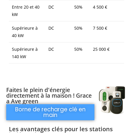
Entre 20 et 40
DC
50%
4 500 €
kW
Supérieure à
DC
50%
7 500 €
40 kW
Supérieure à
DC
50%
25 000 €
140 kW
Faites le plein d'énergie
directement à la maison ! Grace
a Ave green
Borne de recharge clé en
main
Les avantages clés pour les stations